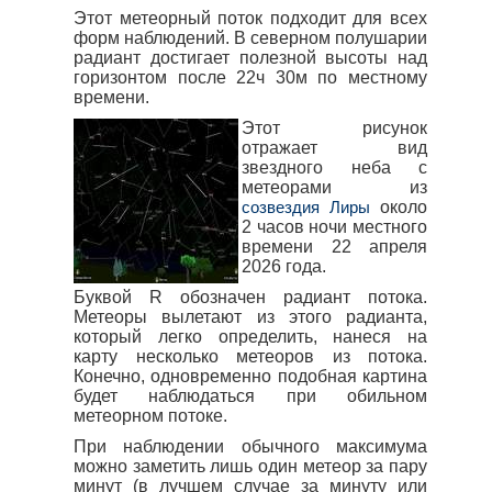
Этот метеорный поток подходит для всех
форм наблюдений. В северном полушарии
радиант достигает полезной высоты над
горизонтом после 22ч 30м по местному
времени.
Этот рисунок
отражает вид
звездного неба с
метеорами из
около
созвездия Лиры
2 часов ночи местного
времени 22 апреля
2026 года.
Буквой R обозначен радиант потока.
Метеоры вылетают из этого радианта,
который легко определить, нанеся на
карту несколько метеоров из потока.
Конечно, одновременно подобная картина
будет наблюдаться при обильном
метеорном потоке.
При наблюдении обычного максимума
можно заметить лишь один метеор за пару
минут (в лучшем случае за минуту или