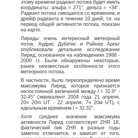
этому времени радиант потока будет иметь
координаты: альфа = 271°, дельта = +34°.
Радиант потока смещается со временем, и
дрейф радианта в течение 10 дней, т.е. на
период общей активности потока, показан
на карте.
Лириды очень интересный метеорный
поток. Аудрис Дубетис и Райнер Арльт
опубликовали детальное исследование
Лирид, основанное на наблюдениях 1988 -
2000 г.г. Были обнаружены некоторые,
ранее неизвестные особенности этого
метеорного потока.
В частности, было переопределено время
максимума Лирид, которое признается
непостоянной величиной между l = 32.0° -
32.45° (эквивалент 2004 года 21 апреля,
20ч 20m UT - 22 апреля, 7ч 20м UT), с
идеальным временем l = 32.32°.
Хотя среднее значение максимума
активности Лирид соответствует ZHR 18,
фактический пик ZHR в разные годы
заметно отличается, и зависит от того,