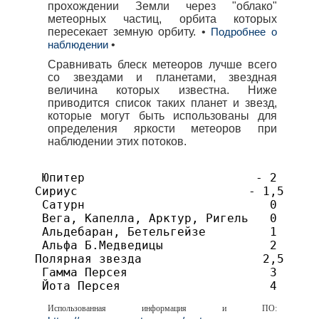
прохождении Земли через "облако"
метеорных частиц, орбита которых
пересекает земную орбиту. •
Подробнее о
•
наблюдении
Сравнивать блеск метеоров лучше всего
со звездами и планетами, звездная
величина которых известна. Ниже
приводится список таких планет и звезд,
которые могут быть использованы для
определения яркости метеоров при
наблюдении этих потоков.
Юпитер      		      - 2

Сириус			      - 1,5

Сатурн				0

Вега, Капелла, Арктур, Ригель 	0

Альдебаран, Бетельгейзе		1

Альфа Б.Медведицы		2

Полярная звезда			2,5

Гамма Персея			3

Использованная информация и ПО: