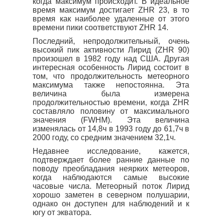
когда максимум происходит. В идеальное
время максимум достигает ZHR 23, в то
время как наиболее удаленные от этого
времени пики соответствуют ZHR 14.
Последний, непродолжительный, очень
высокий пик активности Лирид (ZHR 90)
произошел в 1982 году над США. Другая
интересная особенность Лирид состоит в
том, что продолжительность метеорного
максимума также непостоянна. Эта
величина была измерена
продолжительностью времени, когда ZHR
составляло половину от максимального
значения (FWHM). Эта величина
изменялась от 14,8ч в 1993 году до 61,7ч в
2000 году, со средним значением 32,1ч.
Недавнее исследование, кажется,
подтверждает более ранние данные по
поводу преобладания неярких метеоров,
когда наблюдаются самые высокие
часовые числа. Метеорный поток Лирид
хорошо заметен в северном полушарии,
однако он доступен для наблюдений и к
югу от экватора.